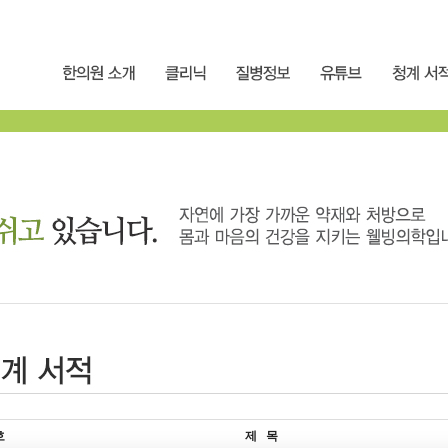
호
제 목