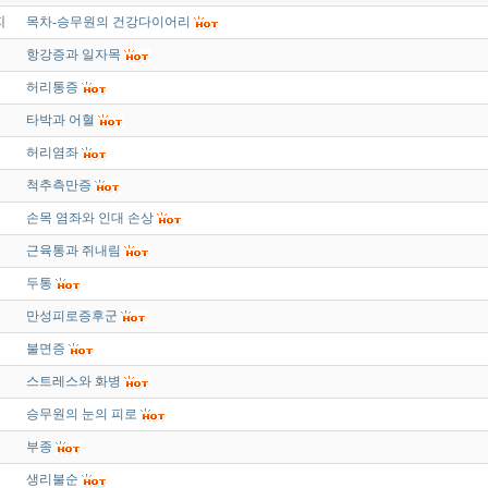
지
목차-승무원의 건강다이어리
항강증과 일자목
허리통증
타박과 어혈
허리염좌
척추측만증
손목 염좌와 인대 손상
근육통과 쥐내림
두통
만성피로증후군
불면증
스트레스와 화병
승무원의 눈의 피로
부종
생리불순