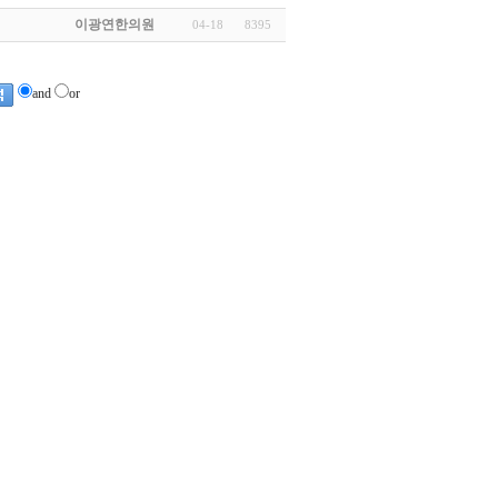
이광연한의원
04-18
8395
and
or