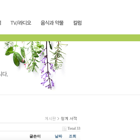
Total 33
글쓴이
날짜
조회