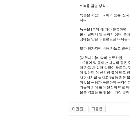
♣ 녹용 감별 상식
녹용은 사슴의 나이와 종류, 산지
니다.
녹용을 [부위]에 따라 분류하면,
뿔의 끝에서 밑 둥까지 상대, 중대
상대는 납편과 혈편으로 나뉘는데
또한 원가지에 비해 가늘고 뾰족
[채취시기]에 따라 분류하면,
4~5월에 막 돋아난 사슴의 뿔은
이 가득 차 있어 성장이 빠르고,
여 있는데 이 신선한 뿔이 바로 
채취시기를 놓치고 8월쯤 되면 
이것을 녹용과 구분하여 녹각이라
가을이 되어 뿔이 완전히 뼈로 
물론 약효는 뿔에 물이 가장 많이 