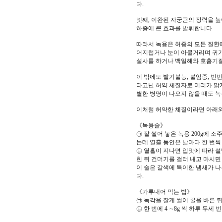
다.
넷째, 이완된 자궁근의 장력을 
하증에 큰 효과를 발휘합니다.
따라서 녹용은 허증의 모든 질환에
어지럽거나 눈이 아물거리며 귀가
설사를 하거나 백일해와 호흡기질
이 밖에도 발기불능, 불임증, 빈
타고난 허약 체질자로 머리가 맑
별한 병명이 나오지 않을 때도 녹
이처럼 허약한 체질이라면 아래와
《녹용술》
㉠ 잘 썰어 놓은 녹용 200g에 소
는데 열흘 동안은 날마다 한 번씩
㉡ 열흘이 지나면 입맛에 따라 설
힌 뒤 건더기를 걸러 내고 마시면
이 술은 갈색에 특이한 냄새가 
다.
《가루내어 먹는 법》
㉠ 녹각을 잘게 썰어 꿀을 바른 뒤
㉡ 한 번에 4 ∼8g 씩 하루 두세