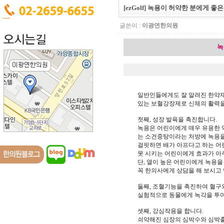
[ezGolf] 녹용이 허약한 분에게 좋
글쓴이 :
이광연한의원
녹
일반인들에게도 잘 알려진 한약재
있는 보혈강장제로 신체의 활력을
첫째, 성장 발육을 촉진합니다.
녹용은 어린이에게 매우 유용한 
는 소건중탕이라는 처방에 녹용을
걸핏하면 배가 아프다고 하는 어린
못 시키는 어린이에게 효과가 아
단, 열이 높은 어린이에게 녹용
꼭 한의사에게 상담을 해 보시고
둘째, 조혈기능을 촉진하여 혈구
실험적으로 동물에게 녹각을 투
셋째, 강심작용을 합니다.
쇠약해진 심장의 심박수와 심박