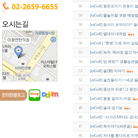
60
[ezGolf] 항문조이기 운동이
59
[ezGolf] 물놀이철 귓병 예방법.
58
[ezGolf] 음식이 보약이다!!
57
[ezGolf] 열대야 대처법
56
[ezGolf ] "홧병"으로 속이 
55
[ezGolf] 녹차 .똑바로 알고 
54
[ezGolf] 암 예방!!! 생활습
53
[ezGolf] 술(酒) 이야기
52
[ezGolf] 술잔돌리기=>세균 
51
[ezGolf] 중년의 피로! 그 원
50
[ezGolf] 봄철 알러지 비염
49
[ezGolf] 술과 성기능
48
[ezGolf] <사스(SARS)도 겁
47
[ezGolf] 쑥이야기(퍼온글)
46
[ezGolf] 자녀를 롱다리로 