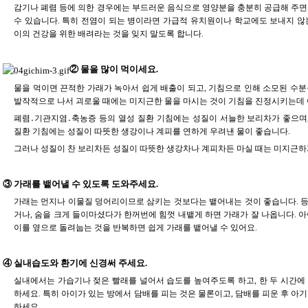
감기나 폐렴 등에 의한 경우에는 부드러운 음식으로 영양분을 충분히 공급해 주면
수 있습니다. 특히 전염이 되는 병이라면 가급적 유치원이나 학교에도 보내지 않
이의 건강을 위한 배려라는 것을 잊지 말도록 합니다.
② 물을 많이 먹이세요.
물을 먹이면 끈적한 가래가 녹아서 쉽게 배출이 되고, 기침으로 인해 소모된 수분
발작적으로 나서 괴로울 때에는 미지근한 물을 마시는 것이 기침을 진정시키는데 
폐렴․기관지염․축농증 등의 열성 질환 기침에는 성질이 서늘한 보리차가 좋으며,
질환 기침에는 성질이 따뜻한 생강이나 계피를 연하게 우려낸 물이 좋습니다.
그러나 성질이 찬 보리차든 성질이 따뜻한 생강차나 계피차든 마실 때는 미지근하
③ 가래를 뱉어낼 수 있도록 도와주세요.
가래는 먼지나 이물질 덩어리이므로 삼키는 것보다는 뱉어내는 것이 좋습니다. 등
거나, 숨을 크게 들이마셨다가 한꺼번에 힘껏 내뱉게 하면 가래가 잘 나옵니다. 아
이를 옆으로 돌려눕는 것을 반복하면 쉽게 가래를 뱉어낼 수 있어요.
④ 실내습도와 환기에 신경써 주세요.
실내에서는 가습기나 젖은 빨래를 널어서 습도를 높여주도록 하고, 한 두 시간에
하세요. 특히 아이가 있는 방에서 담배를 피는 것은 물론이고, 담배를 피운 후 아
하세요.