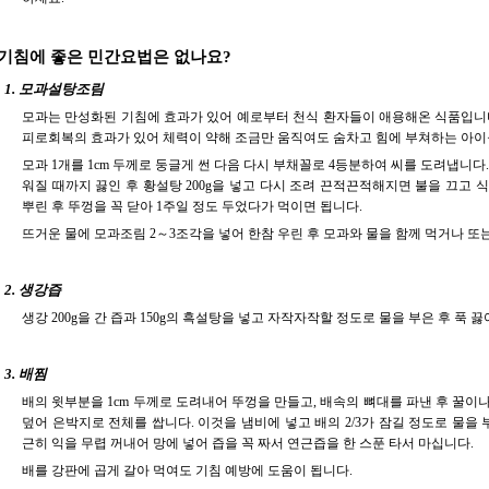
 기침에 좋은 민간요법은 없나요?
1. 모과설탕조림
모과는 만성화된 기침에 효과가 있어 예로부터 천식 환자들이 애용해온 식품입니다
피로회복의 효과가 있어 체력이 약해 조금만 움직여도 숨차고 힘에 부쳐하는 아이
모과 1개를 1cm 두께로 둥글게 썬 다음 다시 부채꼴로 4등분하여 씨를 도려냅니다
워질 때까지 끓인 후 황설탕 200g을 넣고 다시 조려 끈적끈적해지면 불을 끄고 식
뿌린 후 뚜껑을 꼭 닫아 1주일 정도 두었다가 먹이면 됩니다.
뜨거운 물에 모과조림 2～3조각을 넣어 한참 우린 후 모과와 물을 함께 먹거나 또
2. 생강즙
생강 200g을 간 즙과 150g의 흑설탕을 넣고 자작자작할 정도로 물을 부은 후 푹 
3. 배찜
배의 윗부분을 1cm 두께로 도려내어 뚜껑을 만들고, 배속의 뼈대를 파낸 후 꿀이
덮어 은박지로 전체를 쌉니다. 이것을 냄비에 넣고 배의 2/3가 잠길 정도로 물을 부
근히 익을 무렵 꺼내어 망에 넣어 즙을 꼭 짜서 연근즙을 한 스푼 타서 마십니다.
배를 강판에 곱게 갈아 먹여도 기침 예방에 도움이 됩니다.