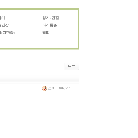
감기
경기, 간질
눈건강
다리통증
땀(다한증)
땀띠
조회 : 306,333