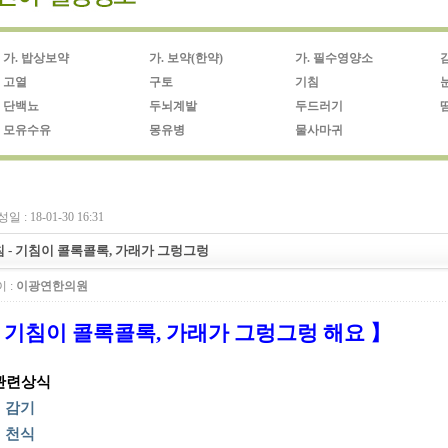
가. 밥상보약
가. 보약(한약)
가. 필수영양소
고열
구토
기침
단백뇨
두뇌계발
두드러기
모유수유
몽유병
물사마귀
일 : 18-01-30 16:31
 - 기침이 콜록콜록, 가래가 그렁그렁
 :
이광연한의원
 기침이 콜록콜록, 가래가 그렁그렁 해요 】
 관련상식
▶
감기
▶
천식