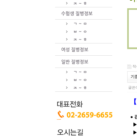
작성
기침
글쓴이
【
●