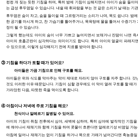
컹컹 개 짖는 듯한 기침을 하며, 특히 밤에 기침이 심해지면서 아이가 숨을 들이
는 급성 후두염일 수 있습니다. 내쉴 때 휘파람을 부는 것 같은 소리가 날 때는 기
후두염은 숨이 차고, 숨을 들이쉴 때 그르렁거리는 소리가 나며, 목도 쉽니다. 밤
한 공기를 마시게 하고, 찬 가습기를 틀어주거나, 목욕탕에 물을 틀어서 수증기가 
정이 될 수 있습니다.
그렇게 했는데도 아이의 숨이 너무 가쁘고 늘어지면서 보채거나 진땀이 나면 즉시
아이의 호흡곤란이 심각하다는 의미이기도 합니다. 특히 아이의 얼굴이 파래지
수 있으므로, 이렇게 심각해지기 전에 치료를 받아야 합니다.
③ 기침을 하다가 토할 때가 있어요?
아이들은 가끔 기침으로 인해 구토를 해요.
아이들은 위와 식도를 막아주는 막이 제대로 자라지 않아 구토를 자주 합니다. 
것도 이러한 이유 때문입니다. 기침이 심할 경우에도 이 막이 열려 구토를 할 때가
가라앉힌 다음, 따뜻한 죽을 먹이도록 합니다.
④ 아침이나 저녁에 주로 기침을 해요?
천식이나 알레르기 질병일 수 있어요.
아이의 기침이 취침 전후에서 심야, 새벽에 심하며, 특히 심야에 발작적인 기침을
에 깨어나서 재채기와 함께 기침을 하며 콧물이 흐른다면 알레르기성 비염일 가능
아침에 일어나 재채기는 없이 기침을 하거나 목으로 가래가 넘어간다면 축농증일 