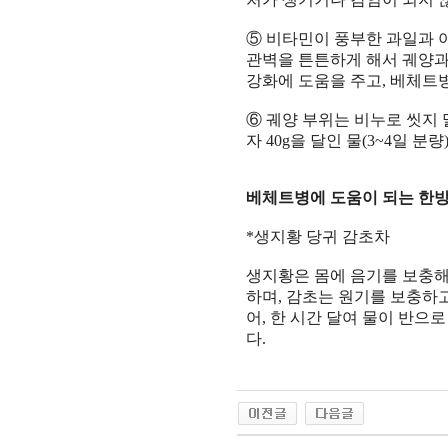
⑤
비타민이 풍부한 과일과 
관벽을 튼튼하게 해서 궤양과
강화에 도움을 주고
,
베체트병
⑥
궤양 부위는 비누로 씻지
자
40g
을 달인 물
(3~4
일 분량
베체트병에 도움이 되는 한
*
생지황 당귀 감초차
생지황은 몸에 음기를 보충
하며
,
감초는 원기를 보충하고
어
,
한 시간 달여 물이 반으로
다
.