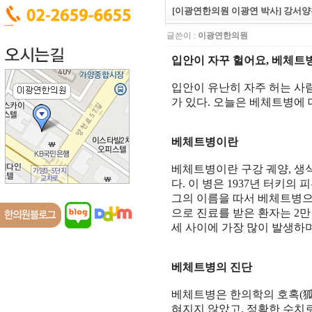
[이광연한의원 이광연 박사] 강서양
글쓴이 :
이광연한의원
입안이 자꾸 헐어요
,
베체트
입안이 유난히 자주 허는 사
가 있다
.
오늘은 베체트병에 
베체트병이란
베체트병이란 구강 궤양
,
생
다
.
이 병은
1937
년 터키의 
그의 이름을 따서 베체트병
으로 진료를 받은 환자는
2
만
세 사이에 가장 많이 발생하
베체트병의 진단
베체트병은 한의학의 호혹
(
혀지지 않았고
,
정확한 수치로