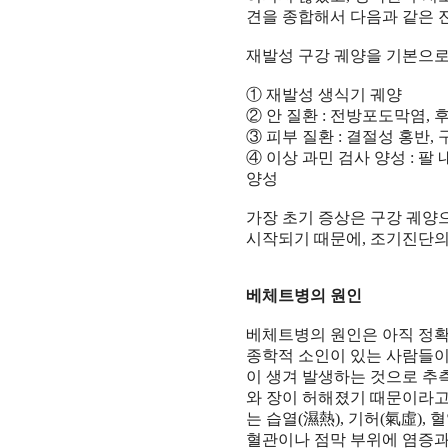
견을 종합해서 다음과 같은 
재발성 구강 궤양을 기본으
①
재발성 생식기 궤양
②
안 질환
:
전방포도막염
,
③
피부 질환
:
결절성 홍반
,
④
이상 과민 검사 양성
:
팔 
양성
가장 초기 증상은 구강 궤양
시작되기 때문에
,
조기진단의
베체트병의 원인
베체트병의 원인은 아직 정
종학적 소인이 있는 사람들
이 생겨 발생하는 것으로 추
와 장이 허해졌기 때문이라
는 습열
(
濕熱
),
기허
(
氣虛
),
혈
혈관이나 점막 부위에 염증과