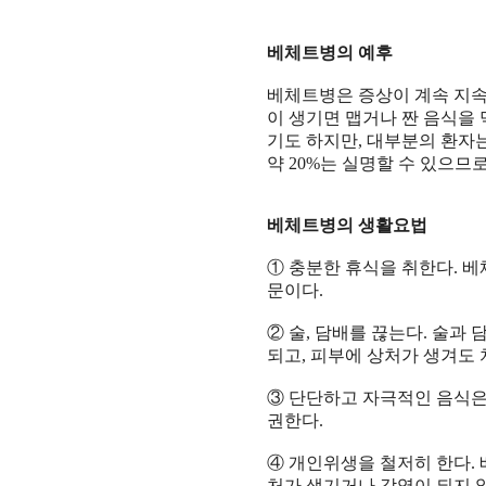
베체트병의 예후
베체트병은 증상이 계속 지
이 생기면 맵거나 짠 음식을
기도 하지만
,
대부분의 환자는
약
20%
는 실명할 수 있으므
베체트병의 생활요법
①
충분한 휴식을 취한다
.
베
문이다
.
②
술
,
담배를 끊는다
.
술과 
되고
,
피부에 상처가 생겨도
③
단단하고 자극적인 음식은
권한다
.
④
개인위생을 철저히 한다
.
처가 생기거나 감염이 되지 