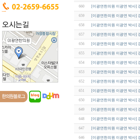
660
[이광연한의원 이광연 박사] 
659
[이광연한의원 이광연 박사] 
658
[이광연한의원 이광연 박사] 
657
[이광연한의원 이광연 박사] 
656
[이광연한의원 이광연 박사] 
655
[이광연한의원 이광연 박사] 
654
[이광연한의원 이광연 박사] 
653
[이광연한의원 이광연 박사] 
652
[이광연한의원 이광연 박사] 
651
[이광연한의원 이광연 박사] 
650
[이광연한의원 이광연 박사] 
649
[이광연한의원 이광연 박사] 
648
[이광연한의원 이광연 박사] 
647
[이광연한의원 이광연 박사] 
646
[이광연한의원 이광연 박사] 