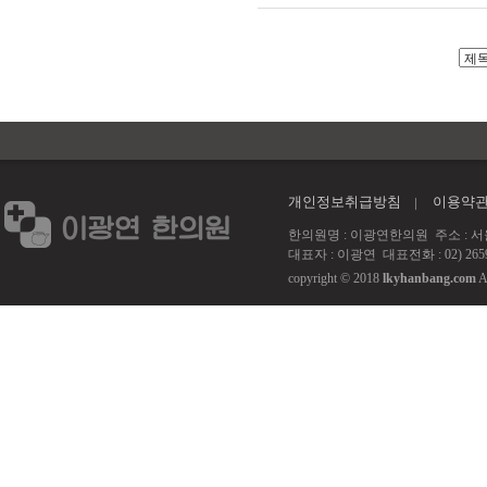
개인정보취급방침
이용약
한의원명 : 이광연한의원 주소 : 서울 강서
대표자 : 이광연 대표전화 : 02) 2659
copyright © 2018
lkyhanbang.com
A